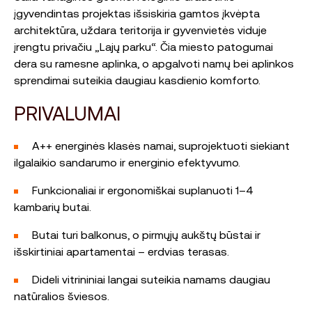
įgyvendintas projektas išsiskiria gamtos įkvėpta
architektūra, uždara teritorija ir gyvenvietės viduje
įrengtu privačiu „Lajų parku“. Čia miesto patogumai
dera su ramesne aplinka, o apgalvoti namų bei aplinkos
sprendimai suteikia daugiau kasdienio komforto.
PRIVALUMAI
A++ energinės klasės namai, suprojektuoti siekiant
ilgalaikio sandarumo ir energinio efektyvumo.
Funkcionaliai ir ergonomiškai suplanuoti 1–4
kambarių butai.
Butai turi balkonus, o pirmųjų aukštų būstai ir
išskirtiniai apartamentai – erdvias terasas.
Dideli vitrininiai langai suteikia namams daugiau
natūralios šviesos.