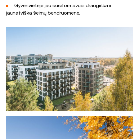
Gyvenvietėje jau susiformavusi draugiška ir
jaunatviška šeimų bendruomenė.