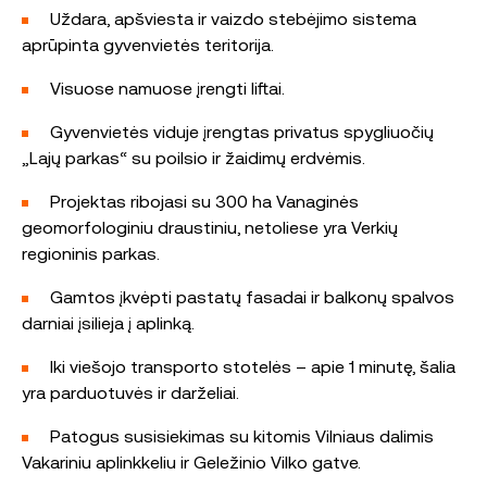
Uždara, apšviesta ir vaizdo stebėjimo sistema
aprūpinta gyvenvietės teritorija.
Visuose namuose įrengti liftai.
Gyvenvietės viduje įrengtas privatus spygliuočių
„Lajų parkas“ su poilsio ir žaidimų erdvėmis.
Projektas ribojasi su 300 ha Vanaginės
geomorfologiniu draustiniu, netoliese yra Verkių
regioninis parkas.
Gamtos įkvėpti pastatų fasadai ir balkonų spalvos
darniai įsilieja į aplinką.
Iki viešojo transporto stotelės – apie 1 minutę, šalia
yra parduotuvės ir darželiai.
Patogus susisiekimas su kitomis Vilniaus dalimis
Vakariniu aplinkkeliu ir Geležinio Vilko gatve.