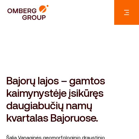
Bajorų lajos – gamtos
kaimynystėje įsikūręs
daugiabučių namų
kvartalas Bajoruose.
Šalia Vanaginės geomorfologinio draustinio