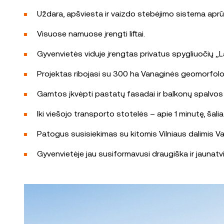
Uždara, apšviesta ir vaizdo stebėjimo sistema aprūp
Visuose namuose įrengti liftai.
Gyvenvietės viduje įrengtas privatus spygliuočių „La
Projektas ribojasi su 300 ha Vanaginės geomorfologi
Gamtos įkvėpti pastatų fasadai ir balkonų spalvos dar
Iki viešojo transporto stotelės – apie 1 minutę, šalia
Patogus susisiekimas su kitomis Vilniaus dalimis Vaka
Gyvenvietėje jau susiformavusi draugiška ir jauna