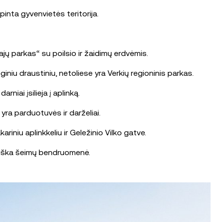
inta gyvenvietės teritorija.
jų parkas“ su poilsio ir žaidimų erdvėmis.
niu draustiniu, netoliese yra Verkių regioninis parkas.
niai įsilieja į aplinką.
 yra parduotuvės ir darželiai.
riniu aplinkkeliu ir Geležinio Vilko gatve.
tviška šeimų bendruomenė.