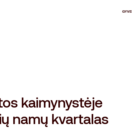
GYVE
tos kaimynystėje
ių namų kvartalas