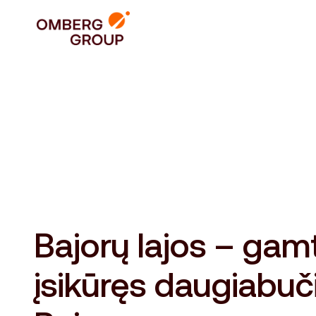
Bajorų lajos – gam
įsikūręs daugiabuč