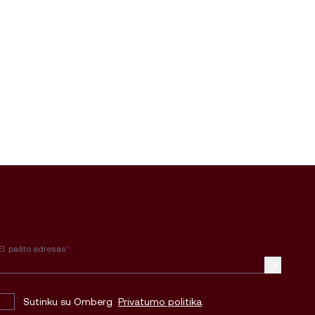
El. pašto adresas
*
Sutinku su Omberg
Privatumo politika
.