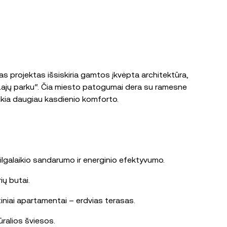
s projektas išsiskiria gamtos įkvėpta architektūra,
u „Lajų parku“. Čia miesto patogumai dera su ramesne
ikia daugiau kasdienio komforto.
ilgalaikio sandarumo ir energinio efektyvumo.
ių butai.
rtiniai apartamentai – erdvias terasas.
ūralios šviesos.