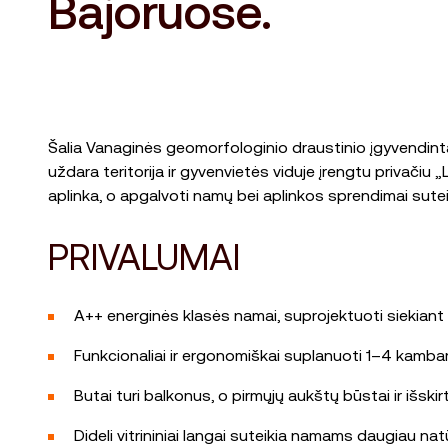
Bajoruose.
Šalia Vanaginės geomorfologinio draustinio įgyvendinta
uždara teritorija ir gyvenvietės viduje įrengtu privači
aplinka, o apgalvoti namų bei aplinkos sprendimai sute
PRIVALUMAI
A++ energinės klasės namai, suprojektuoti siekiant 
Funkcionaliai ir ergonomiškai suplanuoti 1–4 kambar
Butai turi balkonus, o pirmųjų aukštų būstai ir išski
Dideli vitrininiai langai suteikia namams daugiau nat